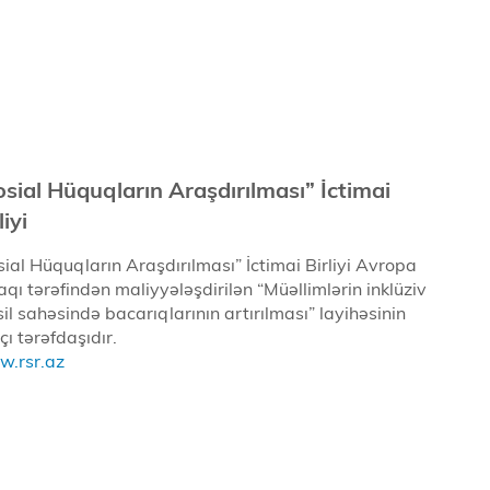
osial Hüquqların Araşdırılması” İctimai
liyi
sial Hüquqların Araşdırılması” İctimai Birliyi Avropa
ifaqı tərəfindən maliyyələşdirilən “Müəllimlərin inklüziv
sil sahəsində bacarıqlarının artırılması” layihəsinin
çı tərəfdaşıdır.
.rsr.az