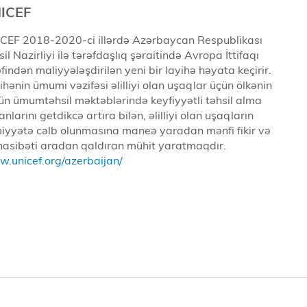
ICEF
CEF 2018-2020-ci illərdə Azərbaycan Respublikası
il Nazirliyi ilə tərəfdaşlıq şəraitində Avropa İttifaqı
əfindən maliyyələşdirilən yeni bir layihə həyata keçirir.
ihənin ümumi vəzifəsi əlilliyi olan uşaqlar üçün ölkənin
ün ümumtəhsil məktəblərində keyfiyyətli təhsil alma
nlarını getdikcə artıra bilən, əlilliyi olan uşaqların
iyyətə cəlb olunmasına maneə yaradan mənfi fikir və
asibəti aradan qaldıran mühit yaratmaqdır.
.unicef.org/azerbaijan/