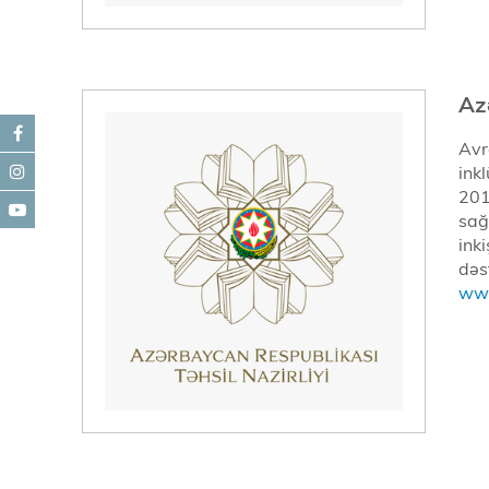
Az
Avr
ink
201
sağ
ink
dəs
www