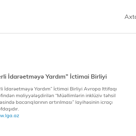
Axt
rli İdarəetməyə Yardım” İctimai Birliyi
rli İdarəetməyə Yardım” İctimai Birliyi Avropa Ittifaqı
əfindən maliyyələşdirilən “Müəllimlərin inklüziv təhsil
əsində bacarıqlarının artırılması” layihəsinin icraçı
əfdaşıdır.
.lga.az