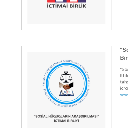
“S
Bir
“So
Itt
təh
icra
www