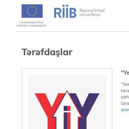
Tərəfdaşlar
“Ye
“Ye
tər
sah
tər
www