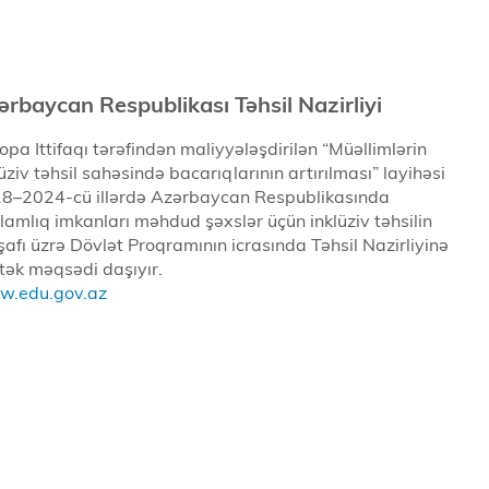
ərbaycan Respublikası Təhsil Nazirliyi
opa Ittifaqı tərəfindən maliyyələşdirilən “Müəllimlərin
lüziv təhsil sahəsində bacarıqlarının artırılması” layihəsi
8–2024-cü illərdə Azərbaycan Respublikasında
lamlıq imkanları məhdud şəxslər üçün inklüziv təhsilin
işafı üzrə Dövlət Proqramının icrasında Təhsil Nazirliyinə
tək məqsədi daşıyır.
.edu.gov.az