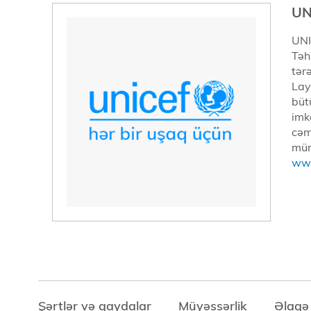
UN
UNI
Təhs
tər
Lay
büt
imka
cəm
mün
www
Şərtlər və qaydalar
Müyəssərlik
Əlaqə