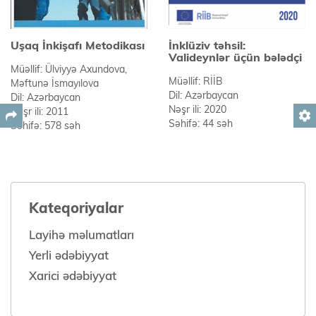
Uşaq İnkişafı Metodikası
İnklüziv təhsil:
Valideynlər üçün bələdçi
Müəllif: Ülviyyə Axundova,
Müəllif: RİİB
Məftunə İsmayılova
Dil: Azərbaycan
Dil: Azərbaycan
Nəşr ili: 2020
Nəşr ili: 2011
settings
Səhifə: 44 səh
Səhifə: 578 səh
Kateqoriyalar
Layihə məlumatları
Yerli ədəbiyyat
Xarici ədəbiyyat