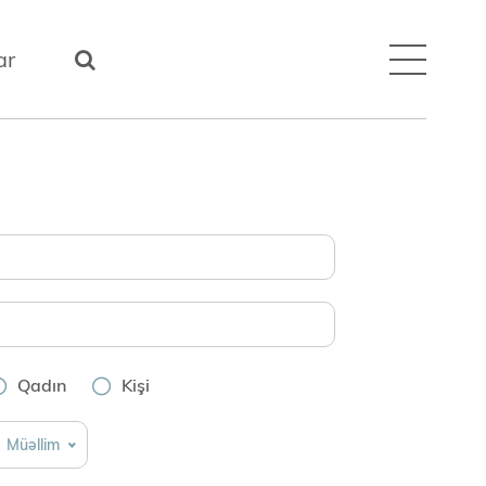
ar
Qadın
Kişi
Müəllim