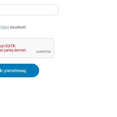
rtləri
oxudum
b yaratmaq