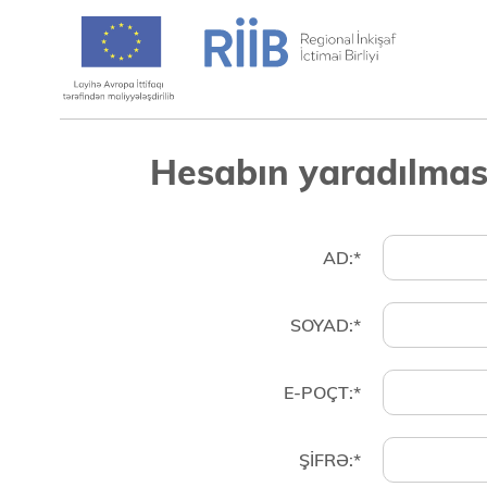
Hesabın yaradılmas
AD:*
(success)
(error)
SOYAD:*
(success)
(error)
E-POÇT:*
(success)
(error)
ŞIFRƏ:*
(success)
(error)