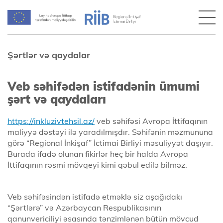
Şərtlər və qaydalar
Veb səhifədən istifadənin ümumi
şərt və qaydaları
https://inkluzivtehsil.az/
veb səhifəsi Avropa İttifaqının
maliyyə dəstəyi ilə yaradılmışdır. Səhifənin məzmununa
görə “Regional İnkişaf” İctimai Birliyi məsuliyyət daşıyır.
Burada ifadə olunan fikirlər heç bir halda Avropa
İttifaqının rəsmi mövqeyi kimi qəbul edilə bilməz.
Veb səhifəsindən istifadə etməklə siz aşağıdakı
“Şərtlərə” və Azərbaycan Respublikasının
qanunvericiliyi əsasında tənzimlənən bütün mövcud