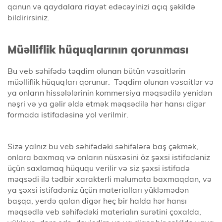
qanun və qaydalara riayət edəcəyinizi açıq şəkildə
bildirirsiniz.
Müəlliflik hüquqlarının qorunması
Bu veb səhifədə təqdim olunan bütün vəsaitlərin
müəlliflik hüquqları qorunur. Təqdim olunan vəsaitlər və
ya onların hissələlərinin kommersiya məqsədilə yenidən
nəşri və ya gəlir əldə etmək məqsədilə hər hansı digər
formada istifadəsinə yol verilmir.
Sizə yalnız bu veb səhifədəki səhifələrə baş çəkmək,
onlara baxmaq və onların nüsxəsini öz şəxsi istifadəniz
üçün saxlamaq hüququ verilir və siz şəxsi istifadə
məqsədi ilə tədbir xarakterli məlumata baxmaqdan, və
ya şəxsi istifadəniz üçün materialları yükləmədən
başqa, yerdə qalan digər heç bir halda hər hansı
məqsədlə veb səhifədəki materialın surətini çoxalda,