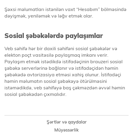
Şəxsi məlumatları istənilən vaxt “Hesabım” bölməsində
dəyişmək, yeniləmək və ləğv etmək olar.
Sosial şəbəkələrdə paylaşımlar
Veb səhifə hər bir daxili səhifəni sosial şəbəkələr və
elekton poçt vasitəsilə paylaşmaq imkanı verir.
Paylaşım etmək istədikdə istifadəçinin brauzeri sosial
şəbəkə serverlərinə bağlanır və istifadəçidən həmin
şəbəkədə avtorizasiya etməsi xahiş olunur. İstifadəçi
həmin məlumatın sosial şəbəkəyə ötürülməsini
istəmədikdə, veb səhifəyə baş çəkməzdən əvvəl həmin
sosial şəbəkədən çıxmalıdır.
Şərtlər və qaydalar
Müyəssərlik