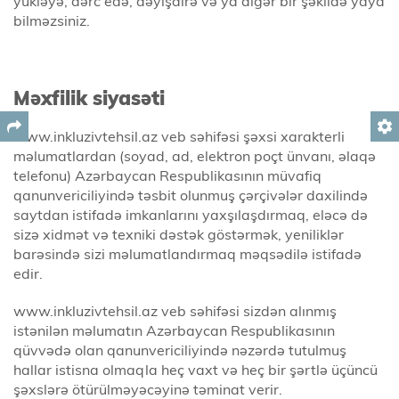
yükləyə, dərc edə, dəyişdirə və ya digər bir şəkildə yaya
bilməzsiniz.
Məxfilik siyasəti
settings
www.inkluzivtehsil.az veb səhifəsi şəxsi xarakterli
məlumatlardan (soyad, ad, elektron poçt ünvanı, əlaqə
telefonu) Azərbaycan Respublikasının müvafiq
qanunvericiliyində təsbit olunmuş çərçivələr daxilində
saytdan istifadə imkanlarını yaxşılaşdırmaq, eləcə də
sizə xidmət və texniki dəstək göstərmək, yeniliklər
barəsində sizi məlumatlandırmaq məqsədilə istifadə
edir.
www.inkluzivtehsil.az veb səhifəsi sizdən alınmış
istənilən məlumatın Azərbaycan Respublikasının
qüvvədə olan qanunvericiliyində nəzərdə tutulmuş
hallar istisna olmaqla heç vaxt və heç bir şərtlə üçüncü
şəxslərə ötürülməyəcəyinə təminat verir.