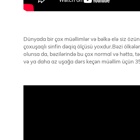
Dünyada bir çox müəllimlər və bəlkə elə siz özünü
çoxuşaqlı sinfin dəqiq ölçüsü yoxdur.Bəzi ölkələ
olunsa da, bəzilərində bu çox normal və hətta, təə
və ya daha az uşağa dərs keçən müəllim üçün 35 n