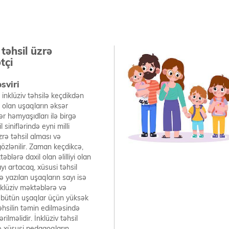
 təhsil üzrə
tçi
sviri
inklüziv təhsilə keçdikdən
yi olan uşaqların əksər
ər həmyaşıdları ilə birgə
 siniflərində eyni milli
rə təhsil alması və
özlənilir. Zaman keçdikcə,
əblərə daxil olan əlilliyi olan
yı artacaq, xüsusi təhsil
 yazılan uşaqların sayı isə
nklüziv məktəblərə və
 bütün uşaqlar üçün yüksək
təhsilin təmin edilməsində
ilməlidir. İnklüziv təhsil
ə xüsusi pedaqoqların