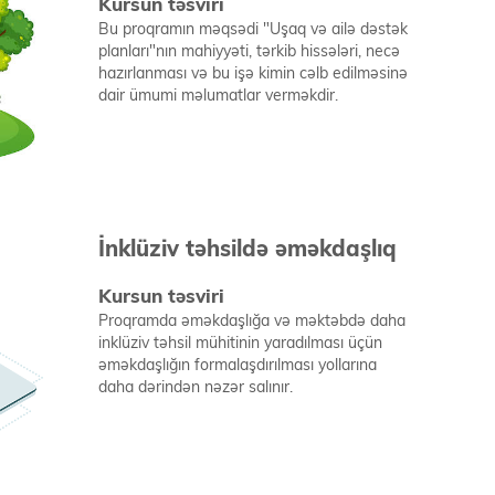
Kursun təsviri
Bu proqramın məqsədi "Uşaq və ailə dəstək
planları"nın mahiyyəti, tərkib hissələri, necə
hazırlanması və bu işə kimin cəlb edilməsinə
dair ümumi məlumatlar verməkdir.
İnklüziv təhsildə əməkdaşlıq
Kursun təsviri
Proqramda əməkdaşlığa və məktəbdə daha
inklüziv təhsil mühitinin yaradılması üçün
əməkdaşlığın formalaşdırılması yollarına
daha dərindən nəzər salınır.