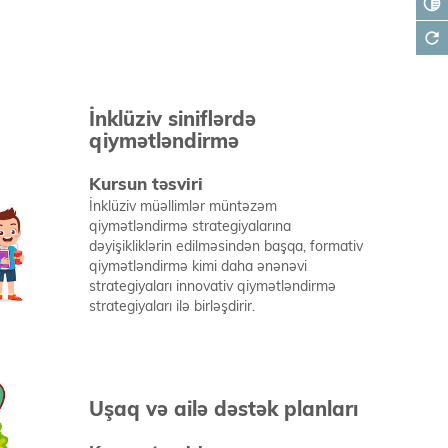
tonality
refresh
İnklüziv siniflərdə
qiymətləndirmə
Kursun təsviri
İnklüziv müəllimlər müntəzəm
qiymətləndirmə strategiyalarına
dəyişikliklərin edilməsindən başqa, formativ
qiymətləndirmə kimi daha ənənəvi
strategiyaları innovativ qiymətləndirmə
strategiyaları ilə birləşdirir.
Uşaq və ailə dəstək planları