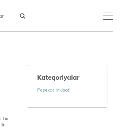
ar
Kateqoriyalar
Peşəkar İnkişaf
r bir
ir.