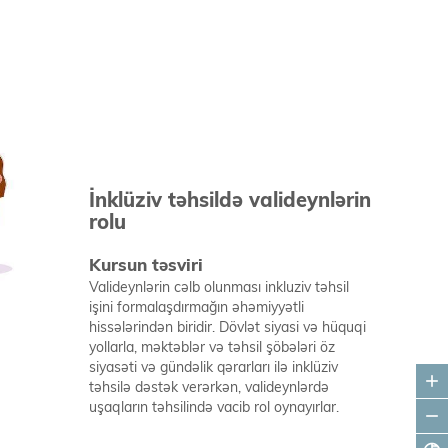
İnklüziv təhsildə valideynlərin
rolu
Kursun təsviri
Valideynlərin cəlb olunması inkluziv təhsil
işini formalaşdırmağın əhəmiyyətli
hissələrindən biridir. Dövlət siyasi və hüquqi
yollarla, məktəblər və təhsil şöbələri öz
siyasəti və gündəlik qərarları ilə inklüziv
add
təhsilə dəstək verərkən, valideynlərdə
uşaqların təhsilində vacib rol oynayırlar.
remove