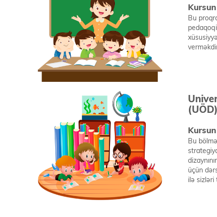
Kursun 
Bu proqr
pedaqoqi
xüsusiyyə
verməkdir
Unive
(UÖD
Kursun 
Bu bölmə
strategiy
dizaynının
üçün dər
ilə sizlər