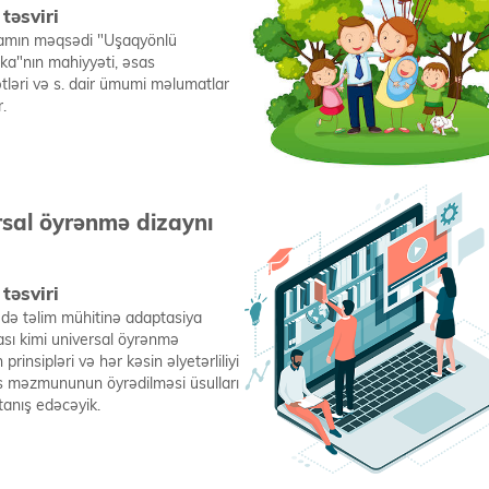
təsviri
amın məqsədi "Uşaqyönlü
ka"nın mahiyyəti, əsas
tləri və s. dair ümumi məlumatlar
.
rsal öyrənmə dizaynı
)
təsviri
də təlim mühitinə adaptasiya
ası kimi universal öyrənmə
 prinsipləri və hər kəsin əlyetərliliyi
s məzmununun öyrədilməsi üsulları
i tanış edəcəyik.