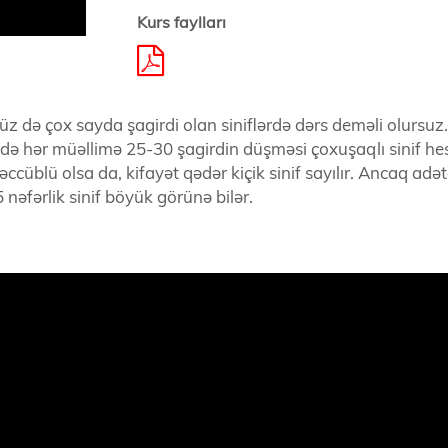
Kurs faylları
z də çox sayda şagirdi olan siniflərdə dərs deməli olursuz.
rdə hər müəllimə 25-30 şagirdin düşməsi çoxuşaqlı sinif h
ccüblü olsa da, kifayət qədər kiçik sinif sayılır. Ancaq adə
əfərlik sinif böyük görünə bilər.