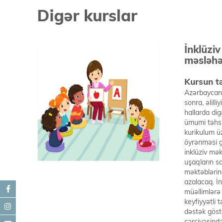
Digər kurslar
İnklüziv
məsləhə
Kursun tə
Azərbaycan 
sonra, əlilli
hallarda dig
ümumi təhsil
kurikulum üz
öyrənməsi g
inklüziv məkt
uşaqların sa
məktəblərinə
azalacaq. İ
müəllimlərə
keyfiyyətli 
dəstək göstər
çərçivəsind