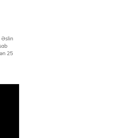
 Əslin
esab
tən 25