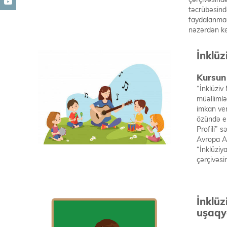
təcrübəsind
faydalanmaq
nəzərdən keç
İnklüz
Kursun 
“İnklüziv 
müəllimlə
imkan ver
özündə eh
Profili” s
Avropa Ag
“İnklüziya
çərçivəsi
İnklüz
uşaqy