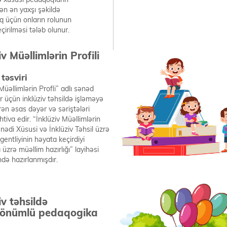
ən ən yaxşı şəkildə
 üçün onların rolunun
irilməsi tələb olunur.
iv Müəllimlərin Profili
təsviri
Müəllimlərin Profli” adlı sənəd
r üçün inklüziv təhsildə işləməyə
ən əsas dəyər və səriştələri
tiva edir. “İnklüziv Müəllimlərin
ənədi Xüsusi və İnklüziv Təhsil üzrə
entliyinin həyata keçirdiyi
 üzrə müəllim hazırlığı” layihəsi
ndə hazırlanmışdır.
iv təhsildə
önümlü pedaqogika