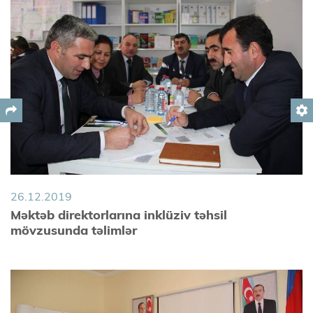
settings
26.12.2019
Məktəb direktorlarına inklüziv təhsil
mövzusunda təlimlər