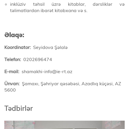
inklüziv təhsil üzrə kitablar, dərsliklər və
təlimatlardan ibarət kitabxana və s.
Əlaqə:
Koordinator:
Seyidova Şəlalə
Telefon:
0202696474
E-mail:
shamakhi-info@ie-rt.az
Ünvan:
Şamaxı, Şəhriyar qəsəbəsi, Azadlıq küçəsi, AZ
5600
Tədbirlər