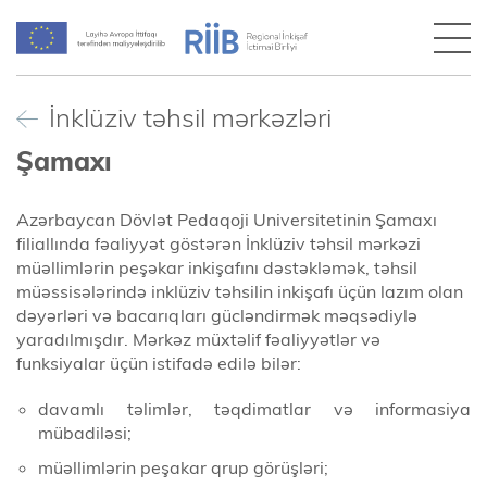
İnklüziv təhsil mərkəzləri
Şamaxı
Azərbaycan Dövlət Pedaqoji Universitetinin Şamaxı
filiallında fəaliyyət göstərən İnklüziv təhsil mərkəzi
müəllimlərin peşəkar inkişafını dəstəkləmək, təhsil
müəssisələrində inklüziv təhsilin inkişafı üçün lazım olan
dəyərləri və bacarıqları gücləndirmək məqsədiylə
yaradılmışdır. Mərkəz müxtəlif fəaliyyətlər və
funksiyalar üçün istifadə edilə bilər:
davamlı təlimlər, təqdimatlar və informasiya
mübadiləsi;
müəllimlərin peşakar qrup görüşləri;