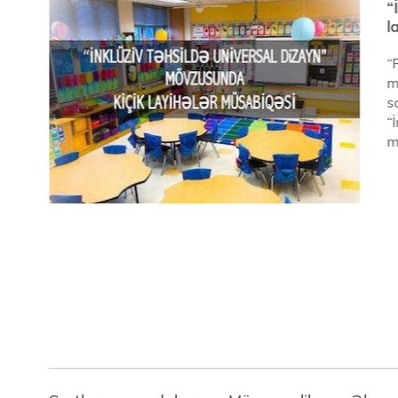
“
l
“
m
s
“
m