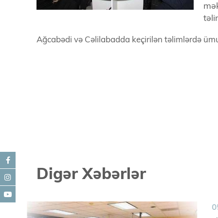
mək
təl
Ağcabədi və Cəlilabadda keçirilən təlimlərdə ümu
Digər Xəbərlər
0