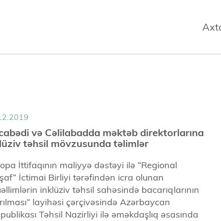
Axt
12.2019
abədi və Cəlilabadda məktəb direktorlarına
lüziv təhsil mövzusunda təlimlər
opa İttifaqının maliyyə dəstəyi ilə “Regional
işaf” İctimai Birliyi tərəfindən icra olunan
əllimlərin inklüziv təhsil sahəsində bacarıqlarının
ırılması” layihəsi çərçivəsində Azərbaycan
publikası Təhsil Nazirliyi ilə əməkdaşlıq əsasında