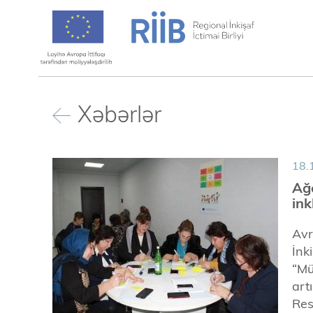
Xəbərlər
18.
Ağc
ink
Avr
İnk
“Mü
art
Res