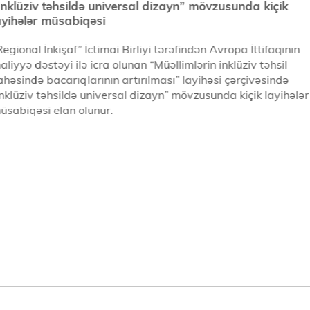
İnklüziv təhsildə universal dizayn” mövzusunda kiçik
ayihələr müsabiqəsi
Regional İnkişaf” İctimai Birliyi tərəfindən Avropa İttifaqının
aliyyə dəstəyi ilə icra olunan “Müəllimlərin inklüziv təhsil
ahəsində bacarıqlarının artırılması” layihəsi çərçivəsində
İnklüziv təhsildə universal dizayn” mövzusunda kiçik layihələr
üsabiqəsi elan olunur.