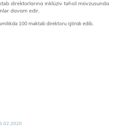
təb direktorlarına inklüziv təhsil mövzusunda
imlər davam edir.
milikdə 100 məktəb direktoru iştirak edib.
5.02.2020