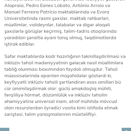
Alapraia, Pedro Eanes Lobato, António Arroio və
Manuel Ferreira Patrício məktəblərində və Evora
Universitetində rəsmi şəxslər, məktəb rəhbərləri,
müəllimlər, valideynlər, tələbələr və digər əlaqəli
şəxslərlə görüşlər keçirmiş, təlim-tədris otaqlarında
yaradılan şəraitlə əyani tanış olmuş, təqdimatlarda
iştirak ediblər.
Səfər məktəblərdə kadr hazırlığının təkmilləşdirilməsi və
inklüziv təhsil mədəniyyətinin gələcək nəsil müəllimlərə
təbliğ olunması baxımından faydalı olmuşdur. Təhsil
müəssisələrində aparılan müşahidələr göstərdi ki,
keyfiyyətli inklüziv təhsili şərtləndirən əsas amilləri bü
cür ümimiləşdirmək olar: güclü əməkdaşlıq mühiti,
fərqliliyə hörmət, dözümlülük və inklüziv təhsilin
əhəmiyyətinə universal inam, ətraf mühitdə mövcud
olan resurslardan öyrədici vasitə kimi istifadə etmək
səriştəsi, təlim yanaşmalarının müxtəlifliyi.