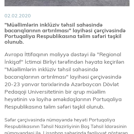
02.02.2020
"Müəllimlərin inklüziv təhsil sahəsində
bacarıqlarının artırılması" layihəsi çərçivəsində
Portuqaliya Respublikasına təlim səfəri təşkil
olunub.
Avropa İttifaqının maliyyə dəstəyi ilə "Regional
İnkişaf" İctimai Birliyi tərəfindən həyata keçirilən
"Müəllimlərin inklüziv təhsil sahəsində
bacarıqlarının artırılması" layihəsi çərçivəsində
20-23 yanvar tarixlərində Azərbaycan Dövlət
Pedaqoji Universitetinin bir qrup müəllim
heyətinin və layihə əməkdaşlarının Portuqaliya
Respublikasına təlim səfəri təşkil olunub.
Səfər çərçivəsində nümayəndə heyəti Portuqaliya
Respublikasının Təhsil Nazirliyinin Baş Təhsil İdarəsinin
nümayəndəsi ilə, Lissabon şəhərində fəaliyyət göstərən