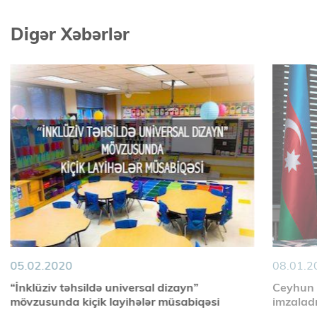
Digər Xəbərlər
05.02.2020
08.01.2
“İnklüziv təhsildə universal dizayn”
Ceyhun B
mövzusunda kiçik layihələr müsabiqəsi
imzalad