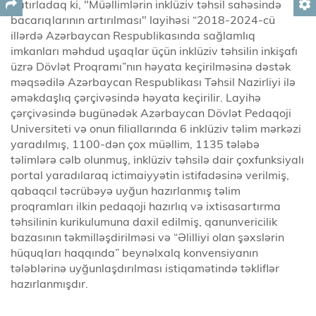
Xatırladaq ki, "Müəllimlərin inklüziv təhsil sahəsində
settings
bacarıqlarının artırılması" layihəsi “2018-2024-cü
illərdə Azərbaycan Respublikasında sağlamlıq
imkanları məhdud uşaqlar üçün inklüziv təhsilin inkişafı
üzrə Dövlət Proqramı”nın həyata keçirilməsinə dəstək
məqsədilə Azərbaycan Respublikası Təhsil Nazirliyi ilə
əməkdaşlıq çərçivəsində həyata keçirilir. Layihə
çərçivəsində bugünədək Azərbaycan Dövlət Pedaqoji
Universiteti və onun filiallarında 6 inklüziv təlim mərkəzi
yaradılmış, 1100-dən çox müəllim, 1135 tələbə
təlimlərə cəlb olunmuş, inklüziv təhsilə dair çoxfunksiyalı
portal yaradılaraq ictimaiyyətin istifadəsinə verilmiş,
qabaqcıl təcrübəyə uyğun hazırlanmış təlim
proqramları ilkin pedaqoji hazırlıq və ixtisasartırma
təhsilinin kurikulumuna daxil edilmiş, qanunvericilik
bazasının təkmilləşdirilməsi və “Əlilliyi olan şəxslərin
hüquqları haqqında” beynəlxalq konvensiyanın
tələblərinə uyğunlaşdırılması istiqamətində təkliflər
hazırlanmışdır.